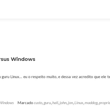
ersus Windows
uru Linux… eu o respeito muito, e dessa vez acredito que ele t
Windows
Marcado
custo
,
guru
,
hall
,
john
,
jon
,
Linux
,
maddog
,
propri