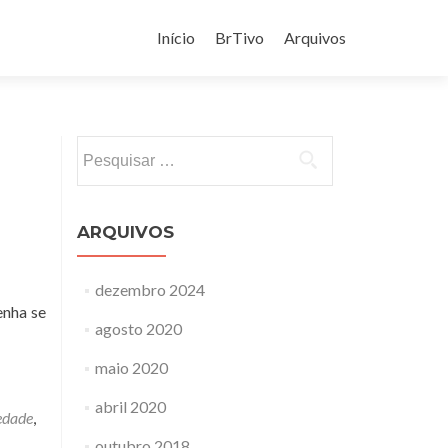
Pular
para
Início
BrTivo
Arquivos
o
conteúdo
Pesquisar
por:
ARQUIVOS
dezembro 2024
enha se
agosto 2020
maio 2020
abril 2020
edade
,
outubro 2018