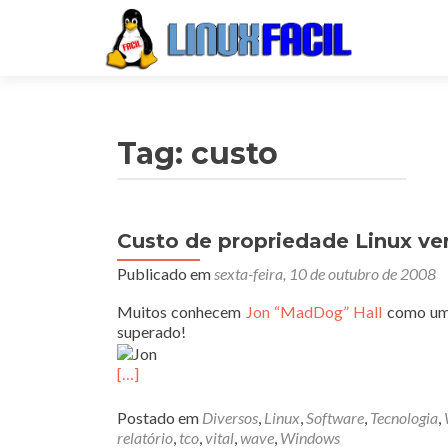
Tag:
custo
Custo de propriedade Linux v
Publicado em
sexta-feira, 10 de outubro de 2008
Muitos conhecem
Jon “MadDog” Hall
como um g
superado!
[…]
Postado em
Diversos
,
Linux
,
Software
,
Tecnologia
,
relatório
,
tco
,
vital
,
wave
,
Windows