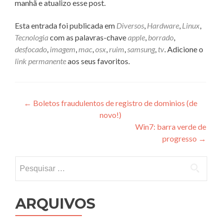
manhã e atualizo esse post.
Esta entrada foi publicada em
Diversos
,
Hardware
,
Linux
,
Tecnologia
com as palavras-chave
apple
,
borrado
,
desfocado
,
imagem
,
mac
,
osx
,
ruim
,
samsung
,
tv
. Adicione o
link permanente
aos seus favoritos.
Navegação
←
Boletos fraudulentos de registro de dominios (de
novo!)
de
Win7: barra verde de
Post
progresso
→
Pesquisar
por:
ARQUIVOS