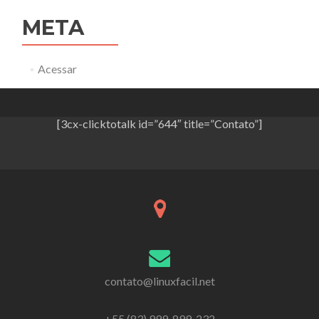
META
Acessar
[3cx-clicktotalk id=”644″ title=”Contato”]
contato@linuxfacil.net
+55 (83) 999-899-232