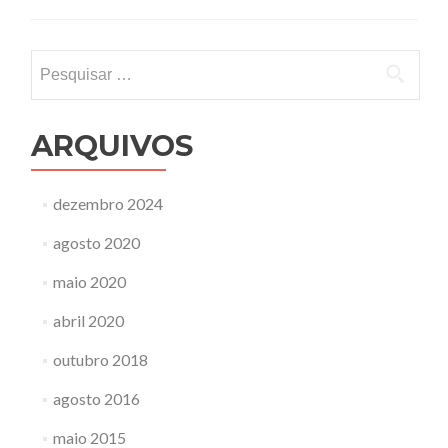
na
sua
TV
Pesquisar
Samsung
por:
ligada
a
um
ARQUIVOS
computador
dezembro 2024
agosto 2020
maio 2020
abril 2020
outubro 2018
agosto 2016
maio 2015