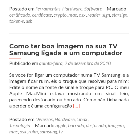
mais
sobreTok
Postado em
Ferramentas
,
Hardware
,
Software
Marcado
Criptográ
certificado
,
certificate
,
crypto
,
mac
,
osx
,
reader
,
sign
,
starsign
,
no
token-s
,
usb
OSX
Como ter boa imagem na sua TV
Samsung ligada a um computador
Publicado em
quinta-feira, 2 de dezembro de 2010
Se vocë for ligar um computador numa TV Samsung, e a
imagem ficar ruim, eis o truque que resolveu para mim:
Edite o nome da fonte de sinal e troque para PC. O meu
Apple MacMini estava mostrando um sinal feio,
parecendo desfocado ou borrado. Como não tinha nada
Leia
a perder e é uma configuração
[…]
mais
sobreComo
Postado em
Diversos
,
Hardware
,
Linux
,
ter
Tecnologia
Marcado
apple
,
borrado
,
desfocado
,
imagem
,
boa
mac
,
osx
,
ruim
,
samsung
,
tv
imagem