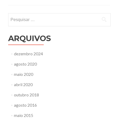
na
sua
TV
Pesquisar
Samsung
por:
ligada
a
um
ARQUIVOS
computador
dezembro 2024
agosto 2020
maio 2020
abril 2020
outubro 2018
agosto 2016
maio 2015