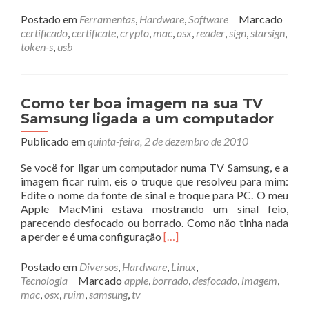
mais
sobreTok
Postado em
Ferramentas
,
Hardware
,
Software
Marcado
Criptográ
certificado
,
certificate
,
crypto
,
mac
,
osx
,
reader
,
sign
,
starsign
,
no
token-s
,
usb
OSX
Como ter boa imagem na sua TV
Samsung ligada a um computador
Publicado em
quinta-feira, 2 de dezembro de 2010
Se vocë for ligar um computador numa TV Samsung, e a
imagem ficar ruim, eis o truque que resolveu para mim:
Edite o nome da fonte de sinal e troque para PC. O meu
Apple MacMini estava mostrando um sinal feio,
parecendo desfocado ou borrado. Como não tinha nada
Leia
a perder e é uma configuração
[…]
mais
sobreComo
Postado em
Diversos
,
Hardware
,
Linux
,
ter
Tecnologia
Marcado
apple
,
borrado
,
desfocado
,
imagem
,
boa
mac
,
osx
,
ruim
,
samsung
,
tv
imagem