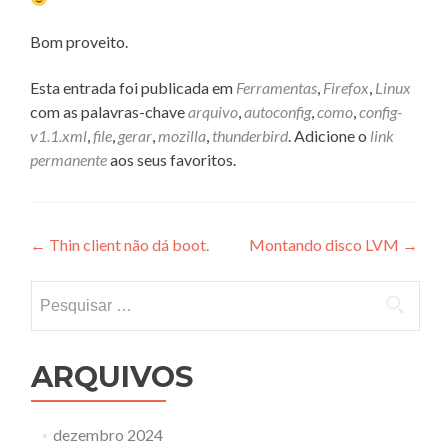
Bom proveito.
Esta entrada foi publicada em
Ferramentas
,
Firefox
,
Linux
com as palavras-chave
arquivo
,
autoconfig
,
como
,
config-
v1.1.xml
,
file
,
gerar
,
mozilla
,
thunderbird
. Adicione o
link
permanente
aos seus favoritos.
Navegação
←
Thin client não dá boot.
Montando disco LVM
→
de
Pesquisar
Post
por:
ARQUIVOS
dezembro 2024