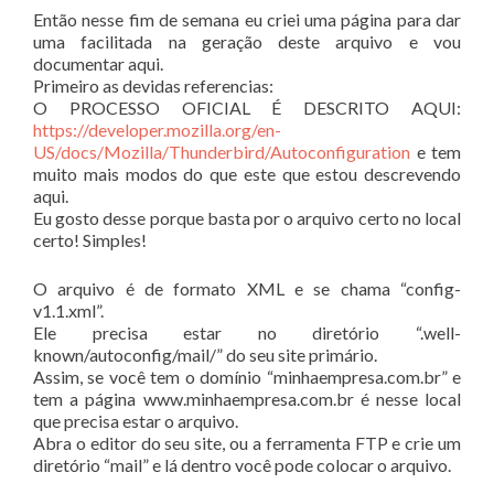
Então nesse fim de semana eu criei uma página para dar
uma facilitada na geração deste arquivo e vou
documentar aqui.
Primeiro as devidas referencias:
O PROCESSO OFICIAL É DESCRITO AQUI:
https://developer.mozilla.org/en-
US/docs/Mozilla/Thunderbird/Autoconfiguration
e tem
muito mais modos do que este que estou descrevendo
aqui.
Eu gosto desse porque basta por o arquivo certo no local
certo! Simples!
O arquivo é de formato XML e se chama “config-
v1.1.xml”.
Ele precisa estar no diretório “.well-
known/autoconfig/mail/” do seu site primário.
Assim, se você tem o domínio “minhaempresa.com.br” e
tem a página www.minhaempresa.com.br é nesse local
que precisa estar o arquivo.
Abra o editor do seu site, ou a ferramenta FTP e crie um
diretório “mail” e lá dentro você pode colocar o arquivo.