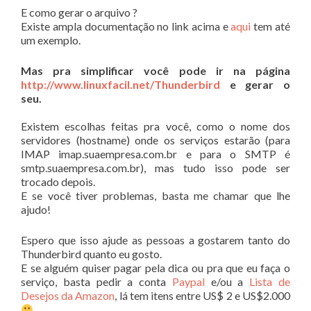
E como gerar o arquivo ?
Existe ampla documentação no link acima e
aqui
tem até
um exemplo.
Mas pra simplificar você pode ir na página
http://www.linuxfacil.net/Thunderbird
e gerar o
seu.
Existem escolhas feitas pra você, como o nome dos
servidores (hostname) onde os serviços estarão (para
IMAP imap.suaempresa.com.br e para o SMTP é
smtp.suaempresa.com.br), mas tudo isso pode ser
trocado depois.
E se você tiver problemas, basta me chamar que lhe
ajudo!
Espero que isso ajude as pessoas a gostarem tanto do
Thunderbird quanto eu gosto.
E se alguém quiser pagar pela dica ou pra que eu faça o
serviço, basta pedir a conta
Paypal
e/ou a
Lista de
Desejos da Amazon
, lá tem itens entre US$ 2 e US$2.000