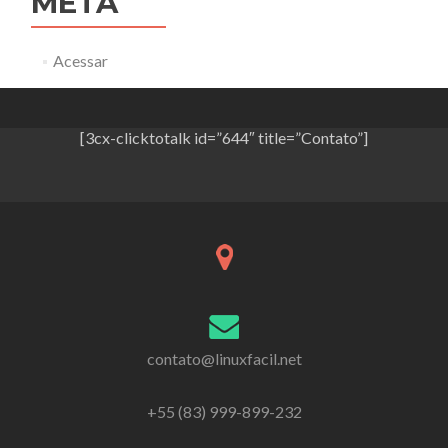
META
Acessar
[3cx-clicktotalk id=”644″ title=”Contato”]
contato@linuxfacil.net
+55 (83) 999-899-232