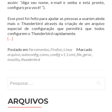
assim: “diga seu nome, e-mail e senha e está pronto,
configuro pra você! “).
Esse post foi feito para ajudar as pessoas a usarem ainda
mais o Thunderbird através da criação de um arquivo
especial de configuração que permitirá que todos
configurem o Thunderbird rapidamente.
[…]
Postado em
Ferramentas
,
Firefox
,
Linux
Marcado
arquivo
,
autoconfig
,
como
,
config-v1.1.xml
,
file
,
gerar
,
mozilla
,
thunderbird
Pesquisar
por:
ARQUIVOS