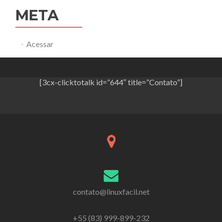
META
Acessar
[3cx-clicktotalk id=”644″ title=”Contato”]
contato@linuxfacil.net
+55 (83) 999-899-232