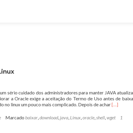
Linux
 um sério cuidado dos administradores para manter JAVA atualiz
piorar a Oracle exige a aceitação do Termo de Uso antes de baixa
Leia
do no linux um pouco mais complicado. Depois de achar
[…]
mais
sobreCom
e
Marcado
baixar
,
download
,
java
,
Linux
,
oracle
,
shell
,
wget
1
baixar
Java