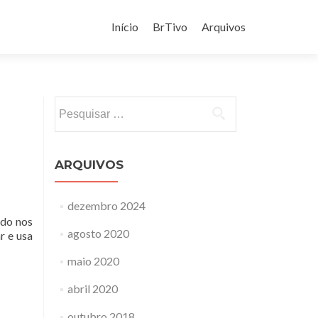
Pular
para
Início
BrTivo
Arquivos
o
conteúdo
Pesquisar
por:
ARQUIVOS
dezembro 2024
ado nos
agosto 2020
r e usa
maio 2020
o
abril 2020
outubro 2018