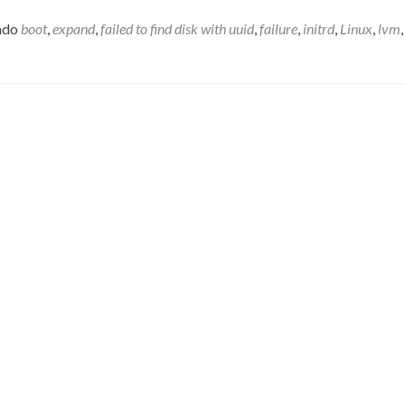
ado
boot
,
expand
,
failed to find disk with uuid
,
failure
,
initrd
,
Linux
,
lvm
,