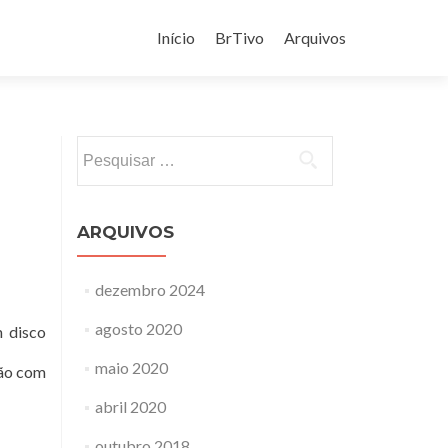
Pular
para
Início
BrTivo
Arquivos
o
conteúdo
Pesquisar
por:
ARQUIVOS
dezembro 2024
agosto 2020
m disco
maio 2020
ção com
abril 2020
outubro 2018