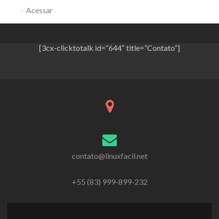
Acessar
[3cx-clicktotalk id=”644″ title=”Contato”]
contato@linuxfacil.net
+55 (83) 999-899-232