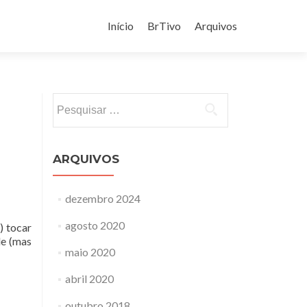
Pular
para
Início
BrTivo
Arquivos
o
conteúdo
Pesquisar
por:
ARQUIVOS
dezembro 2024
agosto 2020
) tocar
le (mas
maio 2020
abril 2020
outubro 2018