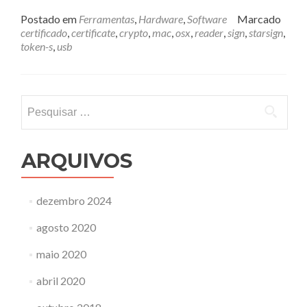
mais
sobreTok
Postado em
Ferramentas
,
Hardware
,
Software
Marcado
Criptográ
certificado
,
certificate
,
crypto
,
mac
,
osx
,
reader
,
sign
,
starsign
,
no
token-s
,
usb
OSX
Pesquisar
por:
ARQUIVOS
dezembro 2024
agosto 2020
maio 2020
abril 2020