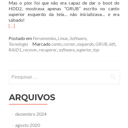
Mas o pior foi que não era capaz de dar o boot do
HDD2, mostrava apenas “GRUB” escrito no canto
superior esquerdo da tela… não inicializava… e era
sábado!
[…]
Postado em
Ferramentas
,
Linux
,
Software
,
Tecnologia
Marcado
canto
,
corner
,
esquerdo
,
GRUB
,
left
,
RAID1
,
recover
,
recuperar
,
software
,
superior
,
top
Pesquisar
por:
ARQUIVOS
dezembro 2024
agosto 2020