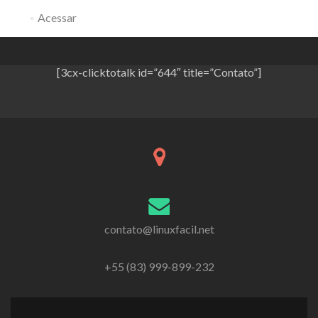
Acessar
[3cx-clicktotalk id=”644″ title=”Contato”]
contato@linuxfacil.net
+55 (83) 999-899-232