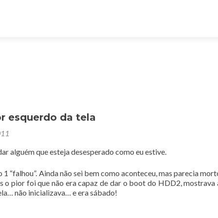
r esquerdo da tela
011
udar alguém que esteja desesperado como eu estive.
 1 “falhou”. Ainda não sei bem como aconteceu, mas parecia mor
as o pior foi que não era capaz de dar o boot do HDD2, mostrava
la… não inicializava… e era sábado!