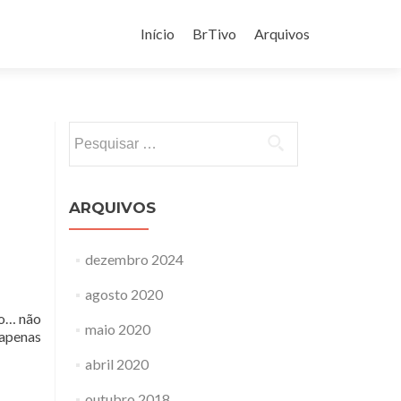
Pular
para
Início
BrTivo
Arquivos
o
conteúdo
Pesquisar
por:
ARQUIVOS
dezembro 2024
agosto 2020
to… não
maio 2020
 apenas
abril 2020
outubro 2018