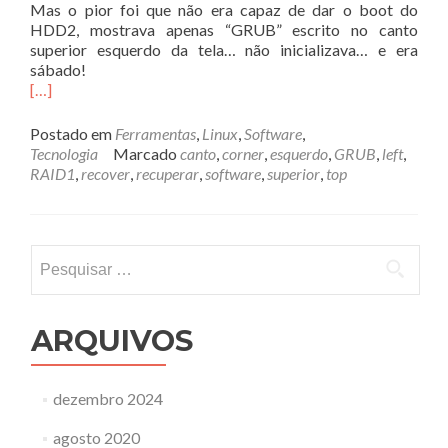
Mas o pior foi que não era capaz de dar o boot do
HDD2, mostrava apenas “GRUB” escrito no canto
superior esquerdo da tela… não inicializava… e era
sábado!
[…]
Postado em
Ferramentas
,
Linux
,
Software
,
Tecnologia
Marcado
canto
,
corner
,
esquerdo
,
GRUB
,
left
,
RAID1
,
recover
,
recuperar
,
software
,
superior
,
top
Pesquisar
por:
ARQUIVOS
dezembro 2024
agosto 2020