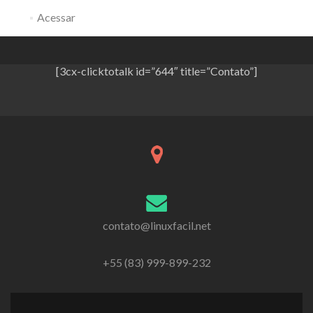
Acessar
[3cx-clicktotalk id=”644″ title=”Contato”]
contato@linuxfacil.net
+55 (83) 999-899-232