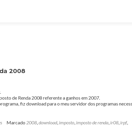
nda 2008
.
posto de Renda 2008 referente a ganhos em 2007.
 programa, fiz download para o meu servidor dos programas necess
s
Marcado
2008
,
download
,
imposto
,
imposto de renda
,
ir08
,
irpf
,