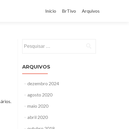
Pular
para
Início
BrTivo
Arquivos
o
conteúdo
Pesquisar
por:
ARQUIVOS
dezembro 2024
agosto 2020
ários.
maio 2020
abril 2020
outubro 2018