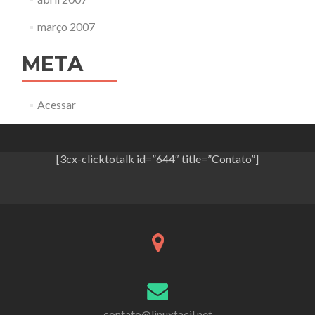
março 2007
META
Acessar
[3cx-clicktotalk id=”644″ title=”Contato”]
contato@linuxfacil.net