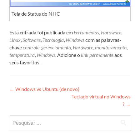
Tela de Status do NHC
Esta entrada foi publicada em
Ferramentas
,
Hardware
,
Linux
,
Software
,
Tecnologia
,
Windows
com as palavras-
chave
controle
,
gerenciamento
,
Hardware
,
monitoramento
,
temperatura
,
Windows
. Adicione o
link permanente
aos
seus favoritos.
Navegação
←
Windows vs Ubuntu (de novo)
Teclado virtual no Windows
de
?
→
Post
Pesquisar
por: