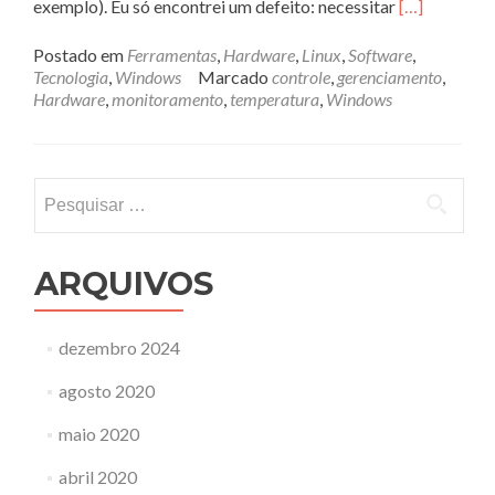
Leia
exemplo). Eu só encontrei um defeito: necessitar
[…]
mais
sobreContro
Postado em
Ferramentas
,
Hardware
,
Linux
,
Software
,
e
Tecnologia
,
Windows
Marcado
controle
,
gerenciamento
,
monitorame
Hardware
,
monitoramento
,
temperatura
,
Windows
do
seu
micro
Pesquisar
por:
ARQUIVOS
dezembro 2024
agosto 2020
maio 2020
abril 2020