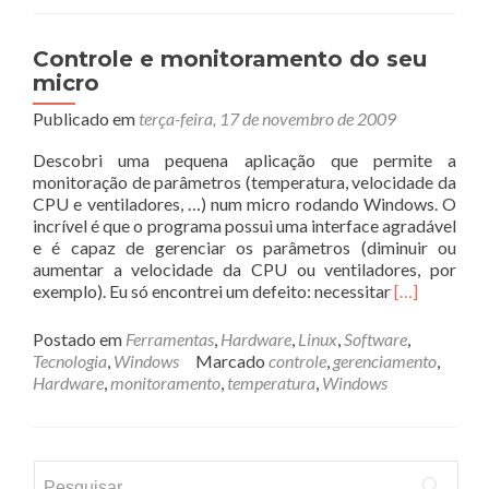
Controle e monitoramento do seu
micro
Publicado em
terça-feira, 17 de novembro de 2009
Descobri uma pequena aplicação que permite a
monitoração de parâmetros (temperatura, velocidade da
CPU e ventiladores, …) num micro rodando Windows. O
incrível é que o programa possui uma interface agradável
e é capaz de gerenciar os parâmetros (diminuir ou
aumentar a velocidade da CPU ou ventiladores, por
Leia
exemplo). Eu só encontrei um defeito: necessitar
[…]
mais
sobreContro
Postado em
Ferramentas
,
Hardware
,
Linux
,
Software
,
e
Tecnologia
,
Windows
Marcado
controle
,
gerenciamento
,
monitorame
Hardware
,
monitoramento
,
temperatura
,
Windows
do
seu
micro
Pesquisar