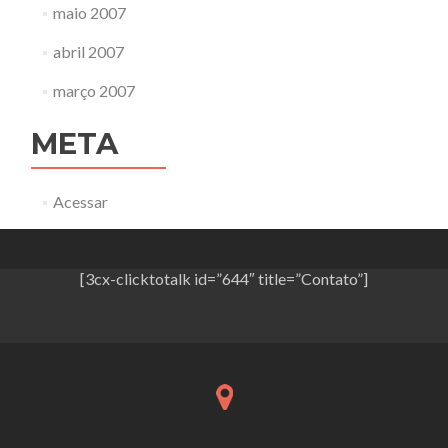
maio 2007
abril 2007
março 2007
META
Acessar
[3cx-clicktotalk id=”644″ title=”Contato”]