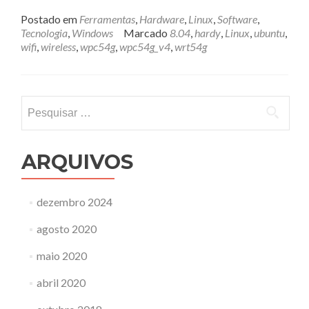
mais
sobreWiFi
Postado em
Ferramentas
,
Hardware
,
Linux
,
Software
,
no
Tecnologia
,
Windows
Marcado
8.04
,
hardy
,
Linux
,
ubuntu
,
Ubuntu
wifi
,
wireless
,
wpc54g
,
wpc54g_v4
,
wrt54g
Pesquisar
por:
ARQUIVOS
dezembro 2024
agosto 2020
maio 2020
abril 2020