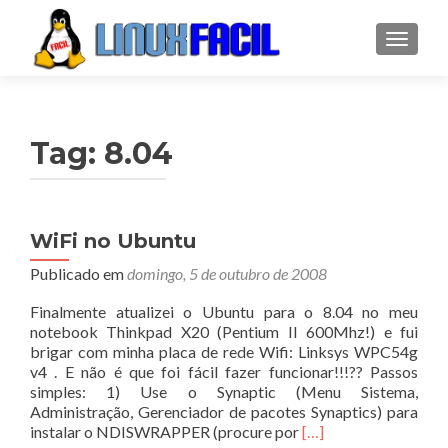
ALTER
Tag:
8.04
WiFi no Ubuntu
Publicado em
domingo, 5 de outubro de 2008
Finalmente atualizei o Ubuntu para o 8.04 no meu
notebook Thinkpad X20 (Pentium II 600Mhz!) e fui
brigar com minha placa de rede Wifi: Linksys WPC54g
v4 . E não é que foi fácil fazer funcionar!!!?? Passos
simples: 1) Use o Synaptic (Menu Sistema,
Administração, Gerenciador de pacotes Synaptics) para
Leia
instalar o NDISWRAPPER (procure por
[…]