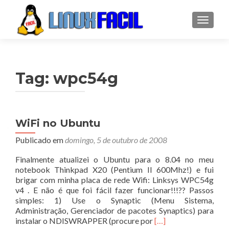
ALTER
Tag:
wpc54g
WiFi no Ubuntu
Publicado em
domingo, 5 de outubro de 2008
Finalmente atualizei o Ubuntu para o 8.04 no meu
notebook Thinkpad X20 (Pentium II 600Mhz!) e fui
brigar com minha placa de rede Wifi: Linksys WPC54g
v4 . E não é que foi fácil fazer funcionar!!!?? Passos
simples: 1) Use o Synaptic (Menu Sistema,
Administração, Gerenciador de pacotes Synaptics) para
Leia
instalar o NDISWRAPPER (procure por
[…]