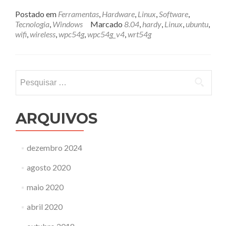
mais
sobreWiFi
Postado em
Ferramentas
,
Hardware
,
Linux
,
Software
,
no
Tecnologia
,
Windows
Marcado
8.04
,
hardy
,
Linux
,
ubuntu
,
Ubuntu
wifi
,
wireless
,
wpc54g
,
wpc54g_v4
,
wrt54g
Pesquisar
por:
ARQUIVOS
dezembro 2024
agosto 2020
maio 2020
abril 2020