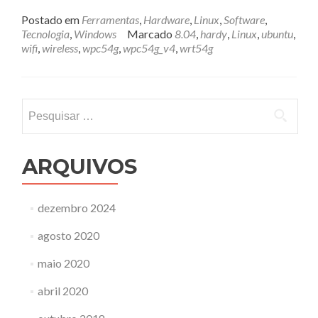
mais
sobreWiFi
Postado em
Ferramentas
,
Hardware
,
Linux
,
Software
,
no
Tecnologia
,
Windows
Marcado
8.04
,
hardy
,
Linux
,
ubuntu
,
Ubuntu
wifi
,
wireless
,
wpc54g
,
wpc54g_v4
,
wrt54g
Pesquisar
por:
ARQUIVOS
dezembro 2024
agosto 2020
maio 2020
abril 2020