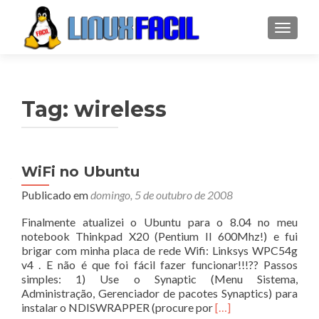
ALTER
Tag:
wireless
WiFi no Ubuntu
Publicado em
domingo, 5 de outubro de 2008
Finalmente atualizei o Ubuntu para o 8.04 no meu
notebook Thinkpad X20 (Pentium II 600Mhz!) e fui
brigar com minha placa de rede Wifi: Linksys WPC54g
v4 . E não é que foi fácil fazer funcionar!!!?? Passos
simples: 1) Use o Synaptic (Menu Sistema,
Administração, Gerenciador de pacotes Synaptics) para
Leia
instalar o NDISWRAPPER (procure por
[…]