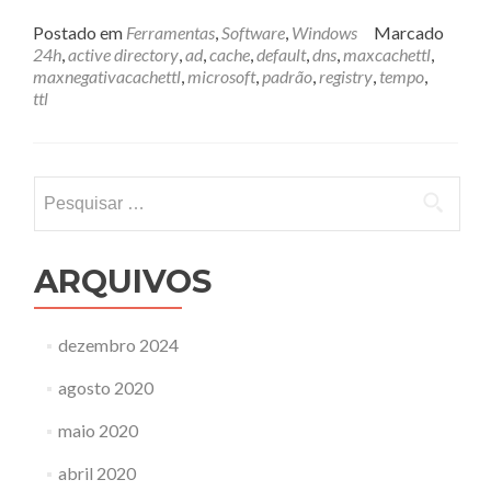
mais
sobreCache
Postado em
Ferramentas
,
Software
,
Windows
Marcado
de
24h
,
active directory
,
ad
,
cache
,
default
,
dns
,
maxcachettl
,
registros
maxnegativacachettl
,
microsoft
,
padrão
,
registry
,
tempo
,
no
ttl
DNS
da
Microsoft
Pesquisar
por:
ARQUIVOS
dezembro 2024
agosto 2020
maio 2020
abril 2020