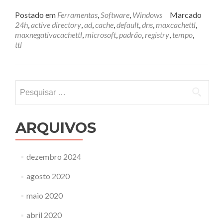
mais
sobreCache
Postado em
Ferramentas
,
Software
,
Windows
Marcado
de
24h
,
active directory
,
ad
,
cache
,
default
,
dns
,
maxcachettl
,
registros
maxnegativacachettl
,
microsoft
,
padrão
,
registry
,
tempo
,
no
ttl
DNS
da
Microsoft
Pesquisar
por:
ARQUIVOS
dezembro 2024
agosto 2020
maio 2020
abril 2020