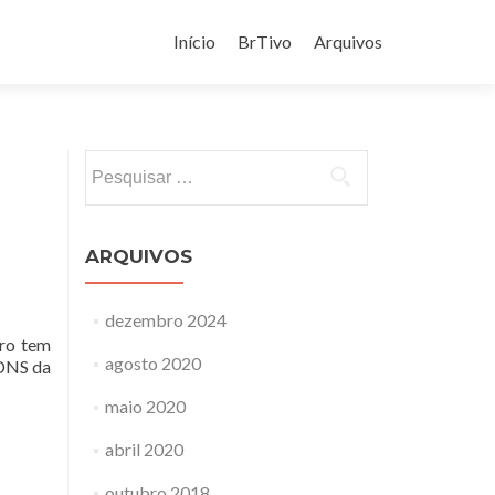
Pular
para
Início
BrTivo
Arquivos
o
conteúdo
Pesquisar
por:
ARQUIVOS
dezembro 2024
tro tem
agosto 2020
 DNS da
maio 2020
abril 2020
outubro 2018