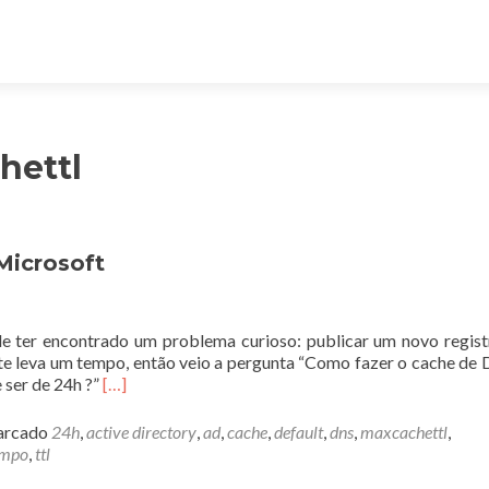
hettl
Microsoft
e ter encontrado um problema curioso: publicar um novo regis
nte leva um tempo, então veio a pergunta “Como fazer o cache de
Leia
 ser de 24h ?”
[…]
mais
sobreCache
rcado
24h
,
active directory
,
ad
,
cache
,
default
,
dns
,
maxcachettl
,
de
empo
,
ttl
registros