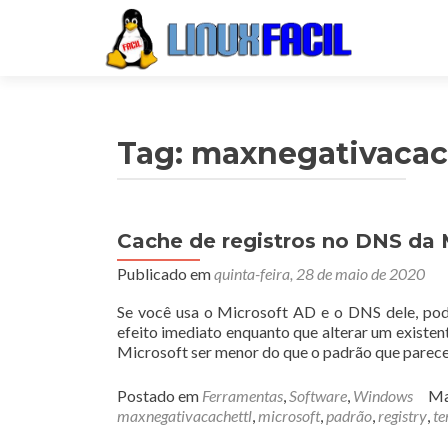
Tag:
maxnegativacac
Cache de registros no DNS da 
Publicado em
quinta-feira, 28 de maio de 2020
Se você usa o Microsoft AD e o DNS dele, pod
efeito imediato enquanto que alterar um existe
Microsoft ser menor do que o padrão que parece
Postado em
Ferramentas
,
Software
,
Windows
Ma
maxnegativacachettl
,
microsoft
,
padrão
,
registry
,
t