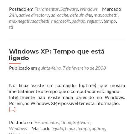
mais
sobreCache
Postado em
Ferramentas
,
Software
,
Windows
Marcado
de
24h
,
active directory
,
ad
,
cache
,
default
,
dns
,
maxcachettl
,
registros
maxnegativacachettl
,
microsoft
,
padrão
,
registry
,
tempo
,
no
ttl
DNS
da
Microsoft
Windows XP: Tempo que está
ligado
Publicado em
quinta-feira, 7 de fevereiro de 2008
No linux existe um comando (uptime) que mostra
imediatamente o tempo que o computador está ligado.
Infelizmente não existe nada parecido no Windows.
Porém, no Windows XP, é possível ter esta informação.
[…]
Postado em
Ferramentas
,
Linux
,
Software
,
Windows
Marcado
ligado
,
Linux
,
tempo
,
uptime
,