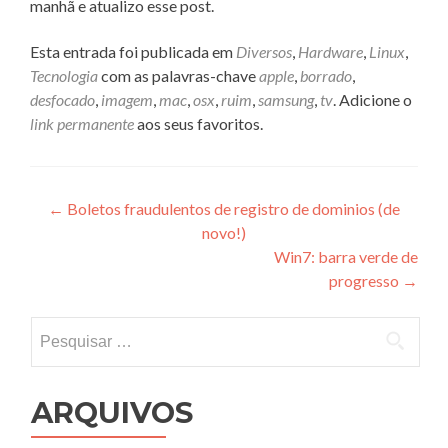
manhã e atualizo esse post.
Esta entrada foi publicada em
Diversos
,
Hardware
,
Linux
,
Tecnologia
com as palavras-chave
apple
,
borrado
,
desfocado
,
imagem
,
mac
,
osx
,
ruim
,
samsung
,
tv
. Adicione o
link permanente
aos seus favoritos.
Navegação
←
Boletos fraudulentos de registro de dominios (de
novo!)
de
Win7: barra verde de
Post
progresso
→
Pesquisar
por:
ARQUIVOS