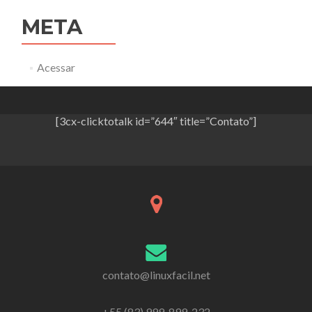
META
Acessar
[3cx-clicktotalk id=”644″ title=”Contato”]
contato@linuxfacil.net
+55 (83) 999-899-232