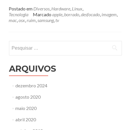
mais
sobreComo
Postado em
Diversos
,
Hardware
,
Linux
,
ter
Tecnologia
Marcado
apple
,
borrado
,
desfocado
,
imagem
,
boa
mac
,
osx
,
ruim
,
samsung
,
tv
imagem
na
sua
TV
Pesquisar
Samsung
por:
ligada
a
um
ARQUIVOS
computador
dezembro 2024
agosto 2020
maio 2020
abril 2020