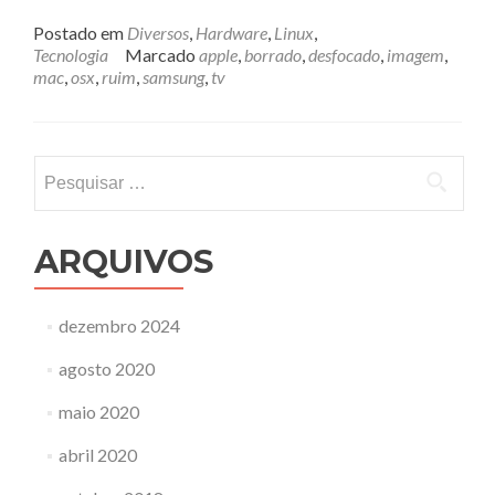
mais
sobreComo
Postado em
Diversos
,
Hardware
,
Linux
,
ter
Tecnologia
Marcado
apple
,
borrado
,
desfocado
,
imagem
,
boa
mac
,
osx
,
ruim
,
samsung
,
tv
imagem
na
sua
TV
Pesquisar
Samsung
por:
ligada
a
um
ARQUIVOS
computador
dezembro 2024
agosto 2020
maio 2020
abril 2020