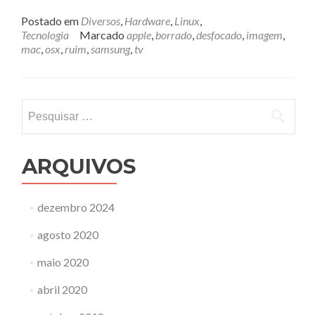
mais
sobreComo
Postado em
Diversos
,
Hardware
,
Linux
,
ter
Tecnologia
Marcado
apple
,
borrado
,
desfocado
,
imagem
,
boa
mac
,
osx
,
ruim
,
samsung
,
tv
imagem
na
sua
TV
Pesquisar
Samsung
por:
ligada
a
um
ARQUIVOS
computador
dezembro 2024
agosto 2020
maio 2020
abril 2020