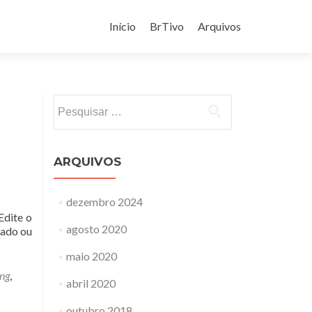
Pular
para
Início
BrTivo
Arquivos
o
conteúdo
Pesquisar
por:
ARQUIVOS
dezembro 2024
Edite o
agosto 2020
cado ou
maio 2020
ng
,
abril 2020
outubro 2018