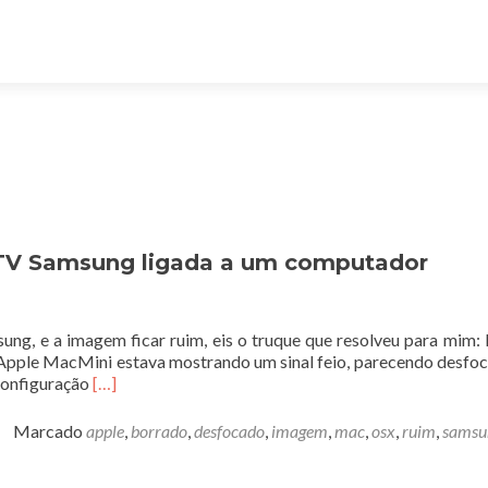
TV Samsung ligada a um computador
g, e a imagem ficar ruim, eis o truque que resolveu para mim: 
 Apple MacMini estava mostrando um sinal feio, parecendo desfo
Leia
configuração
[…]
mais
sobreComo
Marcado
apple
,
borrado
,
desfocado
,
imagem
,
mac
,
osx
,
ruim
,
samsu
ter
boa