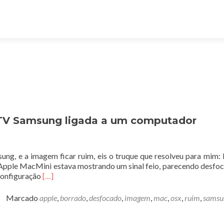
TV Samsung ligada a um computador
g, e a imagem ficar ruim, eis o truque que resolveu para mim: 
 Apple MacMini estava mostrando um sinal feio, parecendo desfo
Leia
configuração
[…]
mais
sobreComo
Marcado
apple
,
borrado
,
desfocado
,
imagem
,
mac
,
osx
,
ruim
,
samsu
ter
boa