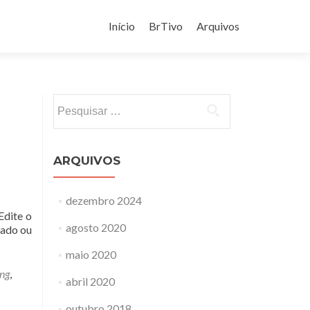
Pular
para
Início
BrTivo
Arquivos
o
conteúdo
Pesquisar
por:
ARQUIVOS
dezembro 2024
Edite o
agosto 2020
cado ou
maio 2020
ng
,
abril 2020
outubro 2018